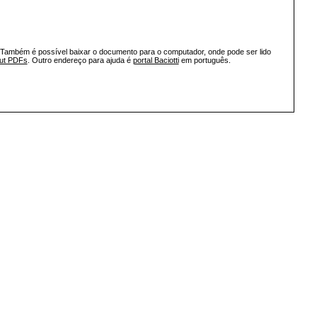
 Também é possível baixar o documento para o computador, onde pode ser lido
out PDFs
. Outro endereço para ajuda é
portal Baciotti
em português.