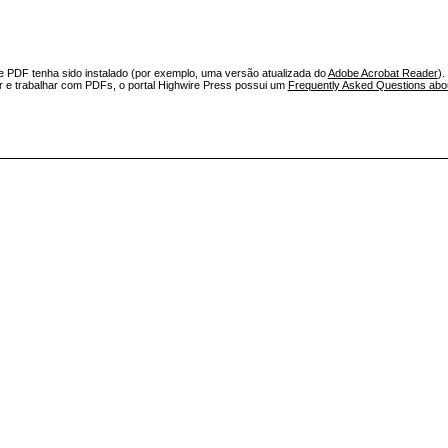
e PDF tenha sido instalado (por exemplo, uma versão atualizada do
Adobe Acrobat Reader
).
ar e trabalhar com PDFs, o portal Highwire Press possui um
Frequently Asked Questions ab