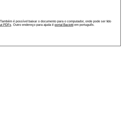
 Também é possível baixar o documento para o computador, onde pode ser lido
out PDFs
. Outro endereço para ajuda é
portal Baciotti
em português.