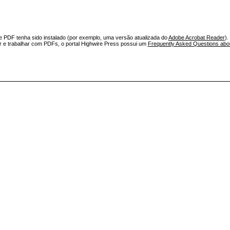
e PDF tenha sido instalado (por exemplo, uma versão atualizada do
Adobe Acrobat Reader
).
ar e trabalhar com PDFs, o portal Highwire Press possui um
Frequently Asked Questions ab