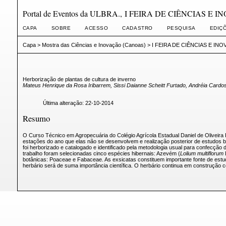
Portal de Eventos da ULBRA., I FEIRA DE CIÊNCIAS E 
CAPA
SOBRE
ACESSO
CADASTRO
PESQUISA
EDIÇ
Capa
>
Mostra das Ciências e Inovação (Canoas)
>
I FEIRA DE CIÊNCIAS E IN
Herborização de plantas de cultura de inverno
Mateus Henrique da Rosa Iribarrem, Sissi Daianne Scheitt Furtado, Andréia Cardo
Última alteração: 22-10-2014
Resumo
O Curso Técnico em Agropecuária do Colégio Agrícola Estadual Daniel de Oliveira
estações do ano que elas não se desenvolvem e realização posterior de estudos botâ
foi herborizado e catalogado e identificado pela metodologia usual para confecção d
trabalho foram selecionadas cinco espécies hibernais: Azevém (
Lolium multiflorum
botânicas: Poaceae e Fabaceae. As exsicatas constituem importante fonte de estu
herbário será de suma importância científica. O herbário continua em construção c