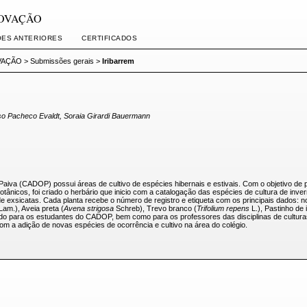
INOVAÇÃO
ÕES ANTERIORES
CERTIFICADOS
OVAÇÃO
>
Submissões gerais
>
Iribarrem
so Pacheco Evaldt, Soraia Girardi Bauermann
 Paiva (CADOP) possui áreas de cultivo de espécies hibernais e estivais. Com o objetivo d
nicos, foi criado o herbário que inicio com a catalogação das espécies de cultura de invern
e exsicatas. Cada planta recebe o número de registro e etiqueta com os principais dados: nome
Lam.), Aveia preta (
Avena strigosa
Schreb), Trevo branco (
Trifolium repens
L.), Pastinho de 
do para os estudantes do CADOP, bem como para os professores das disciplinas de culturas 
om a adição de novas espécies de ocorrência e cultivo na área do colégio.