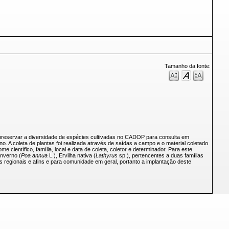
Tamanho da fonte:
e preservar a diversidade de espécies cultivadas no CADOP para consulta em
o. A coleta de plantas foi realizada através de saídas a campo e o material coletado
 científico, família, local e data de coleta, coletor e determinador. Para este
inverno (
Poa annua
L.), Ervilha nativa (
Lathyrus
sp.), pertencentes a duas famílias
regionais e afins e para comunidade em geral, portanto a implantação deste