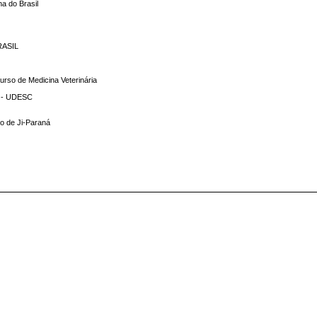
a do Brasil
RASIL
Curso de Medicina Veterinária
a - UDESC
no de Ji-Paraná