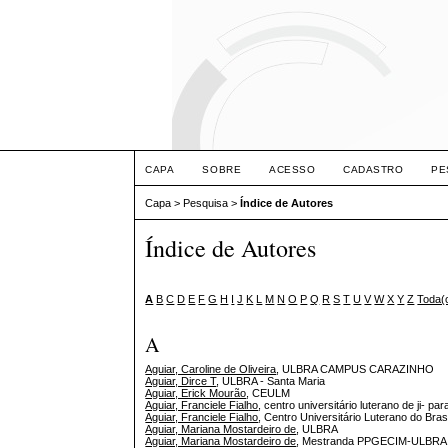
CAPA
SOBRE
ACESSO
CADASTRO
PE
Capa
>
Pesquisa
>
Índice de Autores
Índice de Autores
A
B
C
D
E
F
G
H
I
J
K
L
M
N
O
P
Q
R
S
T
U
V
W
X
Y
Z
Toda(
A
Aguiar, Caroline de Oliveira
, ULBRA CAMPUS CARAZINHO
Aguiar, Dirce T
, ULBRA - Santa Maria
Aguiar, Erick Mourão
, CEULM
Aguiar, Franciele Fialho
, centro universitário luterano de ji- pa
Aguiar, Franciele Fialho
, Centro Universitário Luterano do Brasi
Aguiar, Mariana Mostardeiro de
, ULBRA
Aguiar, Mariana Mostardeiro de
, Mestranda PPGECIM-ULBRA