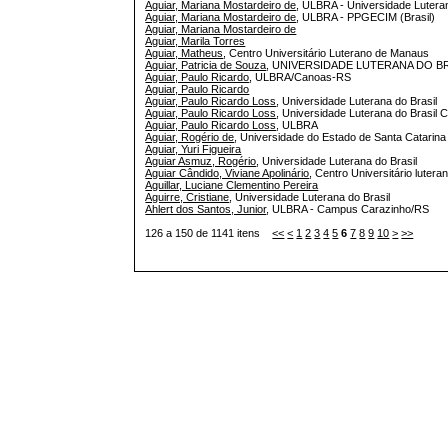
Aguiar, Mariana Mostardeiro de
, ULBRA - Universidade Luteran
Aguiar, Mariana Mostardeiro de
, ULBRA - PPGECIM (Brasil)
Aguiar, Mariana Mostardeiro de
Aguiar, Marila Torres
Aguiar, Matheus
, Centro Universitário Luterano de Manaus
Aguiar, Patricia de Souza
, UNIVERSIDADE LUTERANA DO B
Aguiar, Paulo Ricardo
, ULBRA/Canoas-RS
Aguiar, Paulo Ricardo
Aguiar, Paulo Ricardo Loss
, Universidade Luterana do Brasil
Aguiar, Paulo Ricardo Loss
, Universidade Luterana do Brasil 
Aguiar, Paulo Ricardo Loss
, ULBRA
Aguiar, Rogério de
, Universidade do Estado de Santa Catarin
Aguiar, Yuri Figueira
Aguiar Asmuz, Rogério
, Universidade Luterana do Brasil
Aguiar Cândido, Viviane Apolinário
, Centro Universitário lutera
Aguillar, Luciane Clementino Pereira
Aguirre, Cristiane
, Universidade Luterana do Brasil
Ahlert dos Santos, Junior
, ULBRA - Campus Carazinho/RS
126 a 150 de 1141 itens
<<
<
1
2
3
4
5
6
7
8
9
10
>
>>