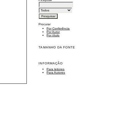
Procurar
Por Conferência
Por Autor
Por título
TAMANHO DA FONTE
INFORMAÇÃO
Para leitores
Para Autores