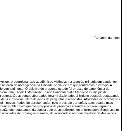
Tamanho da fonte:
sável por proporcionar aos acadêmicos vivências na atenção primária em saúde, com
ido na área de abrangência da Unidade de Saúde em que realizamos o estágio. A
conhecimento. O objetivo do presente estudo foi o relato de experiência da
ano em uma Escola Estadual de Ensino Fundamental e Médio do município de
da escola. Os assuntos abordados foram relacionados à higiene pessoal, destacando
vídeos e músicas, além de jogos de perguntas e respostas. Atividades de promoção e
assim novos modos de apresentação, pois precisam ser enfatizados quanto mais
tuar e obter êxito quanto à proposta de promover a saúde e prevenir agravos.
 interação dos estudantes da escola com os acadêmicos de enfermagem. Sendo assim
em atividades de promoção a saúde, da seriedade e responsabilidade destas ações