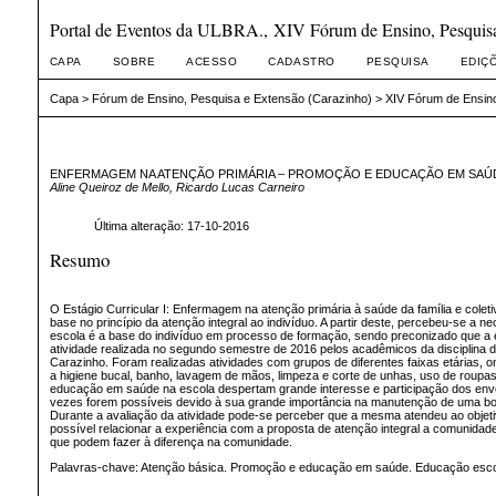
Portal de Eventos da ULBRA., XIV Fórum de Ensino, Pesquisa
CAPA
SOBRE
ACESSO
CADASTRO
PESQUISA
EDIÇ
Capa
>
Fórum de Ensino, Pesquisa e Extensão (Carazinho)
>
XIV Fórum de Ensino
ENFERMAGEM NA ATENÇÃO PRIMÁRIA – PROMOÇÃO E EDUCAÇÃO EM SAÚ
Aline Queiroz de Mello, Ricardo Lucas Carneiro
Última alteração: 17-10-2016
Resumo
O Estágio Curricular I: Enfermagem na atenção primária à saúde da família e cole
base no princípio da atenção integral ao indivíduo. A partir deste, percebeu-se 
escola é a base do indivíduo em processo de formação, sendo preconizado que a e
atividade realizada no segundo semestre de 2016 pelos acadêmicos da disciplina
Carazinho. Foram realizadas atividades com grupos de diferentes faixas etárias, 
a higiene bucal, banho, lavagem de mãos, limpeza e corte de unhas, uso de roupa
educação em saúde na escola despertam grande interesse e participação dos envo
vezes forem possíveis devido à sua grande importância na manutenção de uma boa 
Durante a avaliação da atividade pode-se perceber que a mesma atendeu ao objet
possível relacionar a experiência com a proposta de atenção integral a comunida
que podem fazer à diferença na comunidade.
Palavras-chave: Atenção básica.
Promoção e educação em saúde. Educação escol