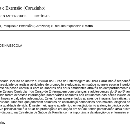
 e Extensão (Carazinho)
ÕES ANTERIORES
NOTÍCIAS
, Pesquisa e Extensão (Carazinho)
>
Resumo Expandido
>
Mello
DE NA ESCOLA
tividade, incluso na matriz curricular do Curso de Enfermagem da Ulbra Carazinho é respon
a necessidade de realizar atividades de promoção e educação em saúde no meio escolar inser
scola possa contribuir com os saberes dos seus estudantes através do compartilhamento do 
 de Estágio Curricular I do Curso de Enfermagem com crianças e adolescentes do 1º ao 5º 
onde foram expostas informações sobre vários assuntos aos estudantes das séries iniciais 
s limpas e calçados adequados. Estes foram apresentados através de imagens ilustrativas, 
lvidos, uma vez que abordam assuntos do cotidiano já conhecidos pela maioria, exigindo 
qualidade de vida. É neste meio que o acadêmico em estágio junto à atenção básica pode a
ivo principal que é o atuar na promoção e educação em saúde, tendo participação ativa e
de disposto na Estratégia de Saúde da Família com a importância da atuação do enfermeiro 
ar.