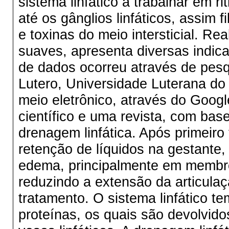
sistema linfático a trabalhar em r
até os gânglios linfáticos, assim 
e toxinas do meio intersticial. R
suaves, apresenta diversas indica
de dados ocorreu através de pesqu
Lutero, Universidade Luterana do B
meio eletrônico, através do Googl
científico e uma revista, com ba
drenagem linfática. Após primeiro
retenção de líquidos na gestante,
edema, principalmente em membros
reduzindo a extensão da articula
tratamento. O sistema linfático tem
proteínas, os quais são devolvido