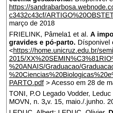
https://sandrabarbosa.webnode.c
c3432c43cf/ARTIGO%20OBSTE
março de 2018
FRIELINK, Pâmela1 et al.
A impo
gravides e pó-parto.
Dísponivel
<
https://home.unicruz.edu.br/semi
2015/XX%20SEMIN%C3%81RIO
%20ANAIS/Graduacao/Graduac
%20Ciencias%20Biologicas
PARTO.pdf
> Acesso em 28 de m
TONI, P.O Legado Vodder, Leduc
MOVN, n. 3
,
v. 15, maio./.junho. 
LEDUC, Albert; LEDUC, Olivier.
D