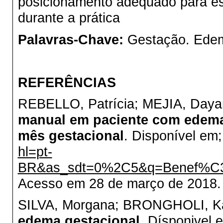
posicionamento adequado para es
durante a prática
Palavras-Chave:
Gestação. Edem
REFERÊNCIAS
REBELLO, Patrícia; MEJIA, Daya
manual em paciente com edema
mês gestacional
. Disponível em
hl=pt-
BR&as_sdt=0%2C5&q=Benef%C3%
Acesso em 28 de março de 2018.
SILVA, Morgana; BRONGHOLI, Ka
edema gestacional.
Dísponivel 