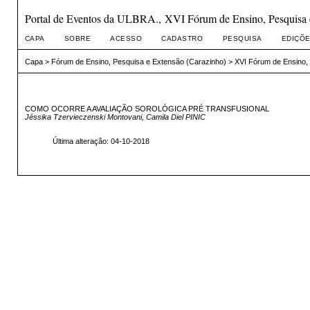
Portal de Eventos da ULBRA., XVI Fórum de Ensino, Pesquisa 
CAPA
SOBRE
ACESSO
CADASTRO
PESQUISA
EDIÇÕE
Capa
>
Fórum de Ensino, Pesquisa e Extensão (Carazinho)
>
XVI Fórum de Ensino,
COMO OCORRE A AVALIAÇÃO SOROLÓGICA PRÉ TRANSFUSIONAL
Jéssika Tzervieczenski Montovani, Camila Diel PINIC
Última alteração: 04-10-2018