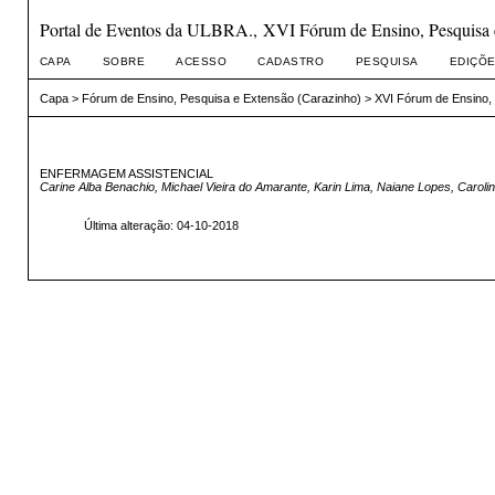
Portal de Eventos da ULBRA., XVI Fórum de Ensino, Pesquisa 
CAPA
SOBRE
ACESSO
CADASTRO
PESQUISA
EDIÇÕE
Capa
>
Fórum de Ensino, Pesquisa e Extensão (Carazinho)
>
XVI Fórum de Ensino,
ENFERMAGEM ASSISTENCIAL
Carine Alba Benachio, Michael Vieira do Amarante, Karin Lima, Naiane Lopes, Caroli
Última alteração: 04-10-2018