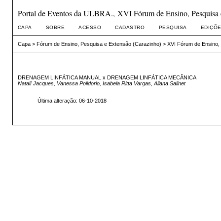
Portal de Eventos da ULBRA., XVI Fórum de Ensino, Pesquisa 
CAPA
SOBRE
ACESSO
CADASTRO
PESQUISA
EDIÇÕE
Capa
>
Fórum de Ensino, Pesquisa e Extensão (Carazinho)
>
XVI Fórum de Ensino,
DRENAGEM LINFÁTICA MANUAL x DRENAGEM LINFÁTICA MECÂNICA
Natalí Jacques, Vanessa Polidorio, Isabela Ritta Vargas, Allana Salinet
Última alteração: 06-10-2018