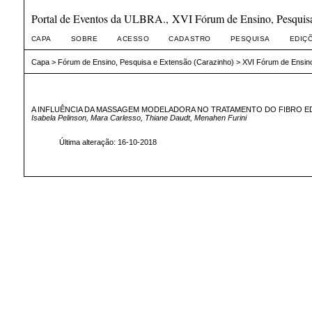
Portal de Eventos da ULBRA., XVI Fórum de Ensino, Pesquisa
CAPA
SOBRE
ACESSO
CADASTRO
PESQUISA
EDIÇ
Capa
>
Fórum de Ensino, Pesquisa e Extensão (Carazinho)
>
XVI Fórum de Ensino
A INFLUÊNCIA DA MASSAGEM MODELADORA NO TRATAMENTO DO FIBRO E
Isabela Pelinson, Mara Carlesso, Thiane Daudt, Menahen Furini
Última alteração: 16-10-2018