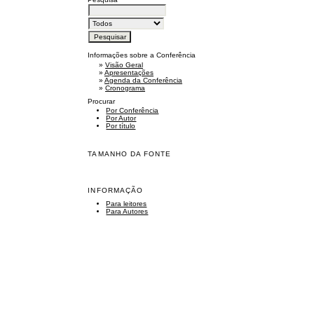
Informações sobre a Conferência
»
Visão Geral
»
Apresentações
»
Agenda da Conferência
»
Cronograma
Procurar
Por Conferência
Por Autor
Por título
TAMANHO DA FONTE
INFORMAÇÃO
Para leitores
Para Autores