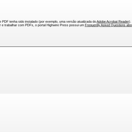
e PDF tenha sido instalado (por exemplo, uma versão atualizada do
Adobe Acrobat Reader
).
ar e trabalhar com PDFs, o portal Highwire Press possui um
Frequently Asked Questions ab