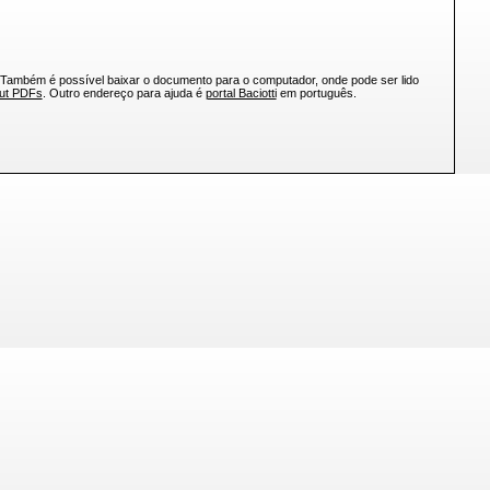
 Também é possível baixar o documento para o computador, onde pode ser lido
out PDFs
. Outro endereço para ajuda é
portal Baciotti
em português.