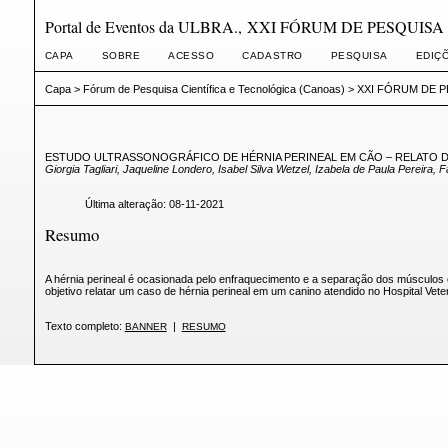
Portal de Eventos da ULBRA., XXI FÓRUM DE PESQUI
CAPA
SOBRE
ACESSO
CADASTRO
PESQUISA
EDIÇ
Capa
>
Fórum de Pesquisa Científica e Tecnológica (Canoas)
>
XXI FÓRUM DE P
ESTUDO ULTRASSONOGRÁFICO DE HÉRNIA PERINEAL EM CÃO – RELATO 
Giorgia Tagliari, Jaqueline Londero, Isabel Silva Wetzel, Izabela de Paula Pereira,
Última alteração: 08-11-2021
Resumo
A hérnia perineal é ocasionada pelo enfraquecimento e a separação dos músculos 
objetivo relatar um caso de hérnia perineal em um canino atendido no Hospital 
Texto completo:
|
BANNER
RESUMO