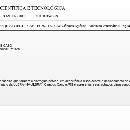
SA CIENTÍFICA E TECNOLÓGICA
ÕES ANTERIORES
CERTIFICADOS
ESQUISA CIENTÍFICA E TECNOLÓGICA
>
Ciências Agrárias - Medicina Veterinária
>
Taglia
DE CASO
 Fabiane Prusch
e fáscias que formam o diafragma pélvico, em decorrência disso ocorre o deslocamento de 
Veterinário da ULBRA (HV-ULBRA), Campus Canoas/RS e apresentar seus achados ultrassonog