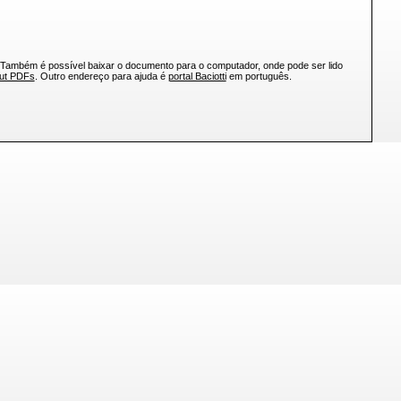
 Também é possível baixar o documento para o computador, onde pode ser lido
out PDFs
. Outro endereço para ajuda é
portal Baciotti
em português.