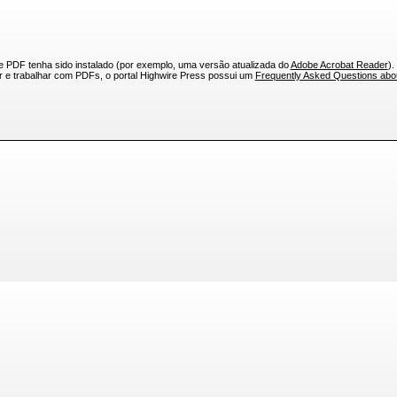
e PDF tenha sido instalado (por exemplo, uma versão atualizada do
Adobe Acrobat Reader
).
ar e trabalhar com PDFs, o portal Highwire Press possui um
Frequently Asked Questions ab