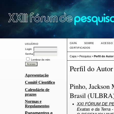
CAPA
SOBRE
ACESSO
USUÁRIO
CERTIFICADOS
Login
Senha
Capa
>
Pesquisa
>
Perfil do Autor
Lembrar de mim
Perfil do Autor
Apresentação
Comitê Científico
Pinho, Jackson 
Calendário de
Brasil (ULBRA
prazos
Normas e
XXI FÓRUM DE PE
Regulamentos
Exatas e da Terra 
Pagamentos e