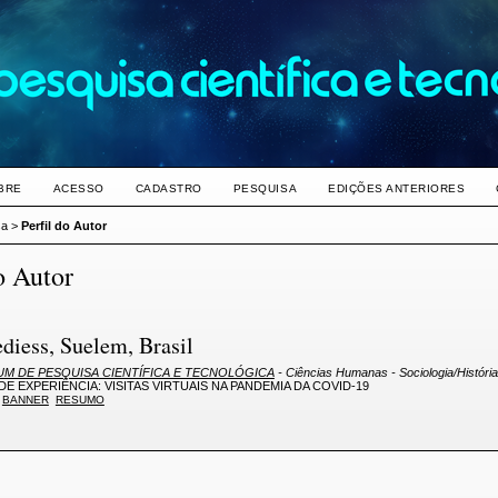
BRE
ACESSO
CADASTRO
PESQUISA
EDIÇÕES ANTERIORES
sa
>
Perfil do Autor
o Autor
diess, Suelem, Brasil
UM DE PESQUISA CIENTÍFICA E TECNOLÓGICA
- Ciências Humanas - Sociologia/História
DE EXPERIÊNCIA: VISITAS VIRTUAIS NA PANDEMIA DA COVID-19
BANNER
RESUMO