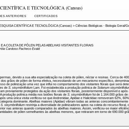
A CIENTÍFICA E TECNOLÓGICA (Canoas)
ÕES ANTERIORES
CERTIFICADOS
ESQUISA CIENTÍFICA E TECNOLÓGICA (Canoas)
>
Ciências Biológicas - Biologia Geral/G
E A COLETA DE PÓLEN PELAS ABELHAS VISITANTES FLORAIS
réia Cardoso Pacheco Evald
permas, devido a sua alta especialização na coleta de pólen, néctar e resinas. Cerca de 40
ção dos grãos de pólen de forma efetiva, necessitando de um mecanismo específico, denomin
so de polinização uma vez que influi no comportamento dos visitantes florais que será deter
res de
S. sisymbriifolium
Lam. Foi estabelecida a produção polínica de
Solanum sisymbriifoli
ram previamente protegidos da ação dos visitantes florais, posteriormente disponível e após 
A produção polínica média nos botões florais de
S. sisymbriifolium
foi de 1.164.000 grãos de
res após uma única visita verificou-se que Andrenidae, Apidae e Halictidae removeram 62%,
 categoria dominante. Abelhas maiores (Apidae) vibram todas as anteras concomitantemente 
e
S. sisymbriifolium
restrinja a diversidade de polinizadores aptos na coleta do recurso flora
or nas anteras quando comparados às abelhas maiores. Assim, verificou-se maior eficiênc
uantidades de pólen semelhantes às abelhas menores, que retiraram em torno de 690.000