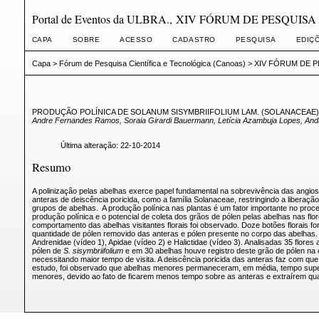
Portal de Eventos da ULBRA., XIV FÓRUM DE PESQUIS
CAPA
SOBRE
ACESSO
CADASTRO
PESQUISA
EDIÇ
Capa
>
Fórum de Pesquisa Científica e Tecnológica (Canoas)
>
XIV FÓRUM DE P
PRODUÇÃO POLÍNICA DE SOLANUM SISYMBRIIFOLIUM LAM. (SOLANACEAE) 
Andre Fernandes Ramos, Soraia Girardi Bauermann, Letícia Azambuja Lopes, And
Última alteração: 22-10-2014
Resumo
A polinização pelas abelhas exerce papel fundamental na sobrevivência das angios
anteras de deiscência poricida, como a família Solanaceae, restringindo a libera
grupos de abelhas. A produção polínica nas plantas é um fator importante no proces
produção polínica e o potencial de coleta dos grãos de pólen pelas abelhas nas flo
comportamento das abelhas visitantes florais foi observado. Doze botões florais fo
quantidade de pólen removido das anteras e pólen presente no corpo das abelhas. 
Andrenidae (vídeo 1), Apidae (vídeo 2) e Halictidae (vídeo 3). Analisadas 35 flo
pólen de
S. sisymbriifolium
e em 30 abelhas houve registro deste grão de pólen na
necessitando maior tempo de visita. A deiscência poricida das anteras faz com qu
estudo, foi observado que abelhas menores permaneceram, em média, tempo superi
menores, devido ao fato de ficarem menos tempo sobre as anteras e extraírem q