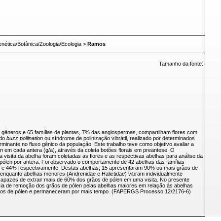
enética/Botânica/Zoologia/Ecologia
>
Ramos
Tamanho da fonte:
0 gêneros e 65 famílias de plantas, 7% das angiospermas, compartilham flores com
ado
buzz pollination
ou síndrome de polinização vibrátil, realizado por determinados
minante no fluxo gênico da população. Este trabalho teve como objetivo avaliar a
um
em cada antera (g/a), através da coleta botões florais em preantese. O
a visita da abelha foram coletadas as flores e as respectivas abelhas para análise da
 pólen por antera. Foi observado o comportamento de 42 abelhas das famílias
 60% e 44% respectivamente. Destas abelhas, 15 apresentaram 90% ou mais grãos de
enquanto abelhas menores (Andrenidae e Halictidae) vibram individualmente
l, capazes de extrair mais de 60% dos grãos de pólen em uma visita. No presente
ia de remoção dos grãos de pólen pelas abelhas maiores em relação às abelhas
 grãos de pólen e permaneceram por mais tempo. (FAPERGS Processo 12/2176-6)