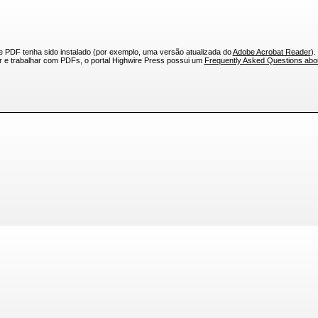
e PDF tenha sido instalado (por exemplo, uma versão atualizada do
Adobe Acrobat Reader
).
ar e trabalhar com PDFs, o portal Highwire Press possui um
Frequently Asked Questions ab