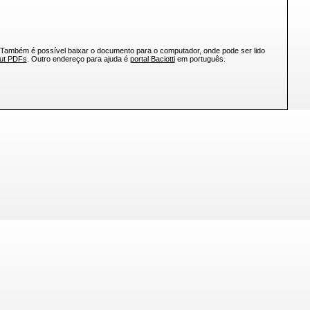
 Também é possível baixar o documento para o computador, onde pode ser lido
out PDFs
. Outro endereço para ajuda é
portal Baciotti
em português.