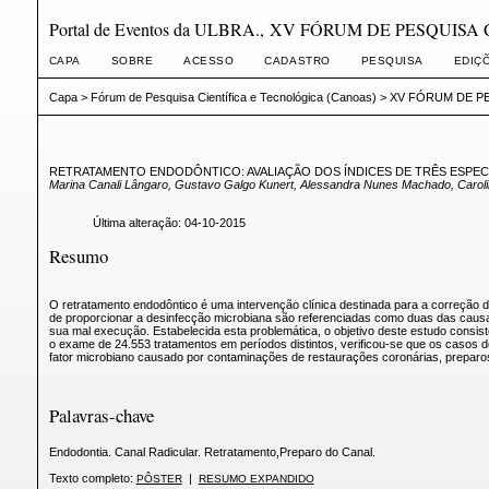
Portal de Eventos da ULBRA., XV FÓRUM DE PESQUIS
CAPA
SOBRE
ACESSO
CADASTRO
PESQUISA
EDIÇ
Capa
>
Fórum de Pesquisa Científica e Tecnológica (Canoas)
>
XV FÓRUM DE PE
RETRATAMENTO ENDODÔNTICO: AVALIAÇÃO DOS ÍNDICES DE TRÊS ESPEC
Marina Canali Lângaro, Gustavo Galgo Kunert, Alessandra Nunes Machado, Caroli
Última alteração: 04-10-2015
Resumo
O retratamento endodôntico é uma intervenção clínica destinada para a correção d
de proporcionar a desinfecção microbiana são referenciadas como duas das causas p
sua mal execução. Estabelecida esta problemática, o objetivo deste estudo consis
o exame de 24.553 tratamentos em períodos distintos, verificou-se que os casos d
fator microbiano causado por contaminações de restaurações coronárias, preparo
Palavras-chave
Endodontia. Canal Radicular. Retratamento,Preparo do Canal.
Texto completo:
|
PÔSTER
RESUMO EXPANDIDO