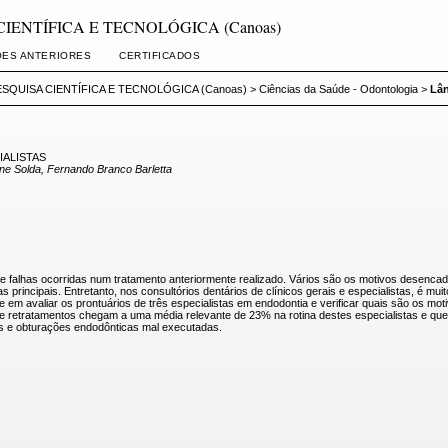
A CIENTÍFICA E TECNOLÓGICA (Canoas)
ÕES ANTERIORES
CERTIFICADOS
SQUISA CIENTÍFICA E TECNOLÓGICA (Canoas)
>
Ciências da Saúde - Odontologia
>
Lâ
IALISTAS
ne Solda, Fernando Branco Barletta
e falhas ocorridas num tratamento anteriormente realizado. Vários são os motivos desencad
rincipais. Entretanto, nos consultórios dentários de clínicos gerais e especialistas, é mu
te em avaliar os prontuários de três especialistas em endodontia e verificar quais são os 
e retratamentos chegam a uma média relevante de 23% na rotina destes especialistas e que a
s e obturações endodônticas mal executadas.