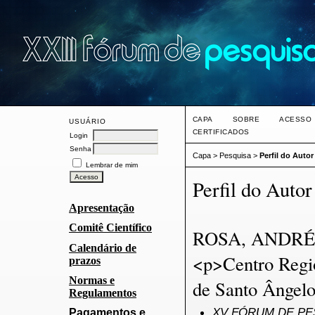
CAPA
SOBRE
ACESSO
USUÁRIO
CERTIFICADOS
Login
Senha
Capa
>
Pesquisa
>
Perfil do Autor
Lembrar de mim
Perfil do Autor
Apresentação
Comitê Científico
ROSA, ANDRÉ
Calendário de
<p>Centro Regi
prazos
Normas e
de Santo Ângelo
Regulamentos
XV FÓRUM DE PES
Pagamentos e