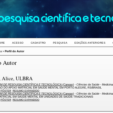
BRE
ACESSO
CADASTRO
PESQUISA
EDIÇÕES ANTERIORES
sa
>
Perfil do Autor
o Autor
 Alice, ULBRA
M DE PESQUISA CIENTÍFICA E TECNOLÓGICA (Canoas)
- Ciências da Saúde - Medicin
ÃO DO APOIO MATRICIAL EM SAÚDE MENTAL EM PORTO ALEGRE, RS/BRASIL
PÔSTER
RESUMO EXPANDIDO
M DE PESQUISA CIENTÍFICA E TECNOLÓGICA (Canoas)
- Ciências da Saúde - Medicin
ATRICIAL EM SAÚDE MENTAL EM UNIDADES DE SAÚDE TRADICIONAIS
PÔSTER
RESUMO EXPANDIDO