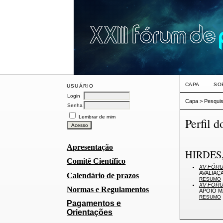
CAPA
SO
USUÁRIO
Login
Capa
>
Pesqui
Senha
Lembrar de mim
Perfil d
Apresentação
HIRDES,
Comitê Científico
XV FÓRU
AVALIAÇ
Calendário de prazos
RESUMO
XV FÓRU
Normas e Regulamentos
APOIO M
RESUMO
Pagamentos e
Orientações