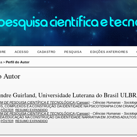
BRE
ACESSO
CADASTRO
PESQUISA
EDIÇÕES ANTERIORES
sa
>
Perfil do Autor
o Autor
Andre Guirland, Universidade Luterana do Brasil ULB
M DE PESQUISA CIENTÍFICA E TECNOLÓGICA (Canoas)
- Ciências Humanas - Sociologia
S, COMPLEXOS E A CONSTRUÇÃO DA IDENTIDADE NA PSICOTERAPIA COM CRIANÇ
PÔSTER
RESUMO EXPANDIDO
M DE PESQUISA CIENTÍFICA E TECNOLÓGICA (Canoas)
- Ciências Humanas - Sociologia
 DA EDUCAÇÃO NA CONSTRUÇÃO DA IDENTIDADE NARRATIVA EM JOVENS ADULTO
PÔSTER
RESUMO EXPANDIDO