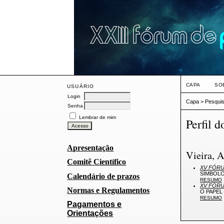
CAPA
SO
USUÁRIO
Login
Capa
>
Pesqui
Senha
Lembrar de mim
Perfil d
Apresentação
Vieira, 
Comitê Científico
XV FÓRU
SÍMBOLO
Calendário de prazos
RESUMO
XV FÓRU
Normas e Regulamentos
O PAPEL
RESUMO
Pagamentos e
Orientações