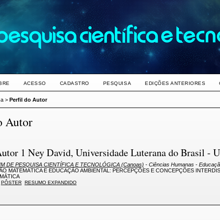
BRE
ACESSO
CADASTRO
PESQUISA
EDIÇÕES ANTERIORES
sa
>
Perfil do Autor
o Autor
Autor 1 Ney David, Universidade Luterana do Brasil -
M DE PESQUISA CIENTÍFICA E TECNOLÓGICA (Canoas)
- Ciências Humanas - Educaç
O MATEMÁTICA E EDUCAÇÃO AMBIENTAL: PERCEPÇÕES E CONCEPÇÕES INTERDISC
MÁTICA
PÔSTER
RESUMO EXPANDIDO