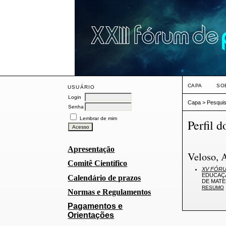
CAPA
SO
USUÁRIO
Login
Capa
>
Pesqui
Senha
Lembrar de mim
Perfil d
Apresentação
Veloso, 
Comitê Científico
XV FÓRU
EDUCAÇÃ
Calendário de prazos
DE MATE
RESUMO
Normas e Regulamentos
Pagamentos e
Orientações