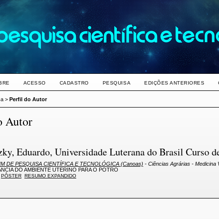
BRE
ACESSO
CADASTRO
PESQUISA
EDIÇÕES ANTERIORES
sa
>
Perfil do Autor
o Autor
ky, Eduardo, Universidade Luterana do Brasil Curso de
M DE PESQUISA CIENTÍFICA E TECNOLÓGICA (Canoas)
- Ciências Agrárias - Medicina 
NCIA DO AMBIENTE UTERINO PARA O POTRO
PÔSTER
RESUMO EXPANDIDO