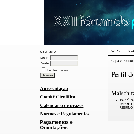
CAPA
SO
USUÁRIO
Login
Capa
>
Pesqui
Senha
Lembrar de mim
Perfil d
Apresentação
Malschitz
Comitê Científico
XV FÓRU
IMPORTÂ
Calendário de prazos
RESUMO
Normas e Regulamentos
Pagamentos e
Orientações