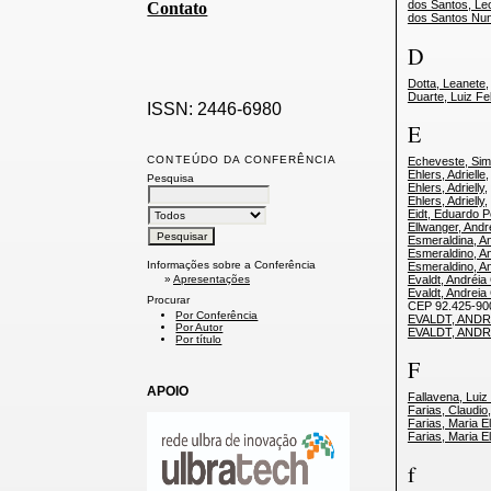
dos Santos, Le
Contato
dos Santos Nu
D
Dotta, Leanete
,
Duarte, Luiz Fe
ISSN: 2446-6980
E
CONTEÚDO DA CONFERÊNCIA
Echeveste, Si
Ehlers, Adrielle
Pesquisa
Ehlers, Adrielly
,
Ehlers, Adrielly
,
Eidt, Eduardo 
Ellwanger, Andr
Esmeraldina, A
Esmeraldino, An
Informações sobre a Conferência
Esmeraldino, An
Evaldt, Andréi
»
Apresentações
Evaldt, Andrei
Procurar
CEP 92.425-90
Por Conferência
EVALDT, AND
Por Autor
EVALDT, AND
Por título
F
APOIO
Fallavena, Luiz
Farias, Claudio
Farias, Maria E
Farias, Maria E
f