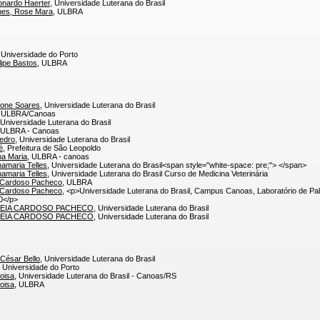
onardo Haerter
, Universidade Luterana do Brasil
nes, Rose Mara
, ULBRA
 Universidade do Porto
lipe Bastos
, ULBRA
mone Soares
, Universidade Luterana do Brasil
, ULBRA/Canoas
 Universidade Luterana do Brasil
 ULBRA - Canoas
Pedro
, Universidade Luterana do Brasil
é
, Prefeitura de São Leopoldo
na Maria
, ULBRA - canoas
amaria Telles
, Universidade Luterana do Brasil<span style="white-space: pre;"> </span>
amaria Telles
, Universidade Luterana do Brasil Curso de Medicina Veterinária
a Cardoso Pacheco
, ULBRA
a Cardoso Pacheco
, <p>Universidade Luterana do Brasil, Campus Canoas, Laboratório de Pali
0</p>
REIA CARDOSO PACHECO
, Universidade Luterana do Brasil
REIA CARDOSO PACHECO
, Universidade Luterana do Brasil
 César Bello
, Universidade Luterana do Brasil
, Universidade do Porto
loisa
, Universidade Luterana do Brasil - Canoas/RS
loisa
, ULBRA