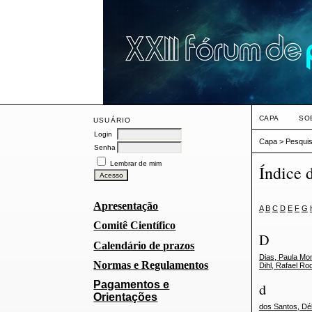
CAPA
SO
USUÁRIO
Login
Capa
>
Pesqui
Senha
Lembrar de mim
Índice 
Apresentação
A
B
C
D
E
F
G
Comitê Científico
D
Calendário de prazos
Dias, Paula Mon
Normas e Regulamentos
Dihl, Rafael Ro
Pagamentos e
d
Orientações
dos Santos, D