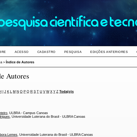
BRE
ACESSO
CADASTRO
PESQUISA
EDIÇÕES ANTERIORES
sa
>
Índice de Autores
de Autores
H
I
J
K
L
M
N
O
P
Q
R
S
T
U
V
W
X
Y
Z
Toda(o)s
teiro
, ULBRA - Campus Canoas
drigues
, Universidade Luterana do Brasil - ULBRA Canoas
ébora Lemes
, Universidade Luterana do Brasil - ULBRA Canoas