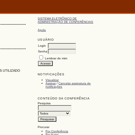
SISTEMA ELETRÔNICO DE
ADMINISTRAÇÃO DE CONFERÊNCIAS
Ajuda
USUÁRIO
Login
Senha
Lembrar de mim
S UTILIZADO
NOTIFICAÇÕES
Visualizar
Assinar
/
Cancelar assinatura de
notificações
CONTEÚDO DA CONFERÊNCIA
Pesquisa
Procurar
Por Conferência
Por Autor