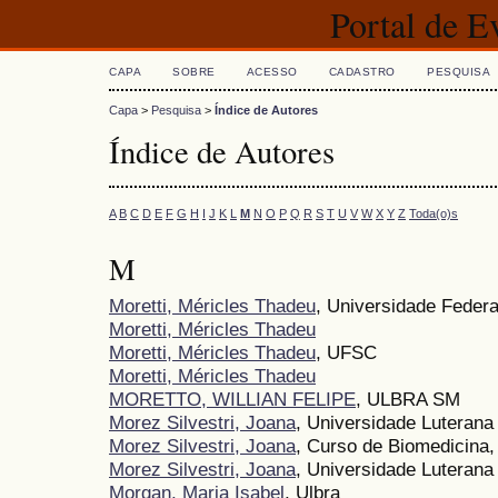
Portal de 
CAPA
SOBRE
ACESSO
CADASTRO
PESQUISA
Capa
>
Pesquisa
>
Índice de Autores
Índice de Autores
A
B
C
D
E
F
G
H
I
J
K
L
M
N
O
P
Q
R
S
T
U
V
W
X
Y
Z
Toda(o)s
M
Moretti, Méricles Thadeu
, Universidade Federa
Moretti, Méricles Thadeu
Moretti, Méricles Thadeu
, UFSC
Moretti, Méricles Thadeu
MORETTO, WILLIAN FELIPE
, ULBRA SM
Morez Silvestri, Joana
, Universidade Luterana 
Morez Silvestri, Joana
, Curso de Biomedicina
Morez Silvestri, Joana
, Universidade Luterana
Morgan, Maria Isabel
, Ulbra