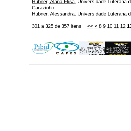
Hubner, Alana Elisa
, Universidade Luterana 
Carazinho
Hubner, Alessandra
, Universidade Luterana d
301 a 325 de 357 itens
<<
<
8
9
10
11
12
1