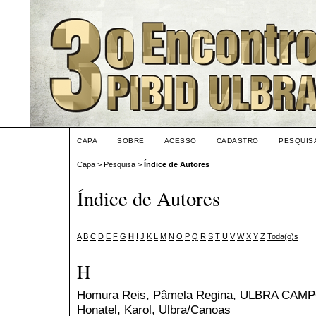
CAPA
SOBRE
ACESSO
CADASTRO
PESQUIS
Capa
>
Pesquisa
>
Índice de Autores
Índice de Autores
A
B
C
D
E
F
G
H
I
J
K
L
M
N
O
P
Q
R
S
T
U
V
W
X
Y
Z
Toda(o)s
H
Homura Reis, Pâmela Regina
, ULBRA CAM
Honatel, Karol
, Ulbra/Canoas