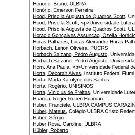
Honorio, Bruno
, ULBRA
Honório, Emerson Ferreira
Hood, Priscila Augusta de Quadros Scott
, Un
Hood, Priscila Scott
, <p>Universidade Lutera
Hood, Priscila Augusta de Quadros Scott
, U
Horacio Gonçalves Assuncao, Ozelia Horáci
Horas Palhares, Lucas Alexandre Horas Palh
Horbach, Lenon Oliveira
, PUCRS
Horbach Salzano, Pedro Augusto
, Universida
Horbach Salzano, Pedro Augusto
, Universid
Horn, Ana Paula
, <p>Universidade Federal 
Horta, Deborah Alves
, Instituto Federal Fl
Horta, Marla Karolyne dos Santos
Horta, Rogério
, UNISINOS
Horta, Vinicius de Freitas
, Universidade Lut
Huanca, Roger Ruben Huaman
Huber, Franciele
, ULBRA CAMPUS CARAZI
Huber, Mateus
, Colégio ULBRA Cristo Reden
Huber, Sérgio
Huber Rosa, Caroline
, ULBRA
Hübler, Roberto