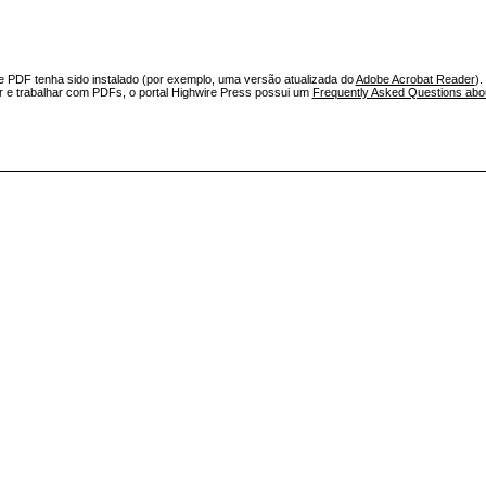
e PDF tenha sido instalado (por exemplo, uma versão atualizada do
Adobe Acrobat Reader
).
ar e trabalhar com PDFs, o portal Highwire Press possui um
Frequently Asked Questions ab