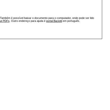
 Também é possível baixar o documento para o computador, onde pode ser lido
out PDFs
. Outro endereço para ajuda é
portal Baciotti
em português.