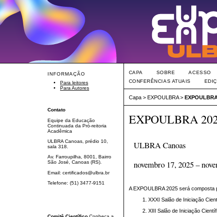
CAPA
SOBRE
ACESSO
INFORMAÇÃO
CONFERÊNCIAS ATUAIS
EDI
Para leitores
Para Autores
Capa
>
EXPOULBRA
>
EXPOULBRA
Contato
EXPOULBRA 20
Equipe da Educação
Continuada da Pró-reitoria
Acadêmica
ULBRA Canoas, prédio 10,
ULBRA Canoas
sala 318.
Av. Farroupilha, 8001, Bairro
novembro 17, 2025 – nove
São José, Canoas (RS).
Email: certificados@ulbra.br
Telefone: (51) 3477-9151
A EXPOULBRA 2025 será composta pe
XXXI Salão de Iniciação Cient
XIII Salão de Iniciação Científ
Comitê Científico
Conheça a