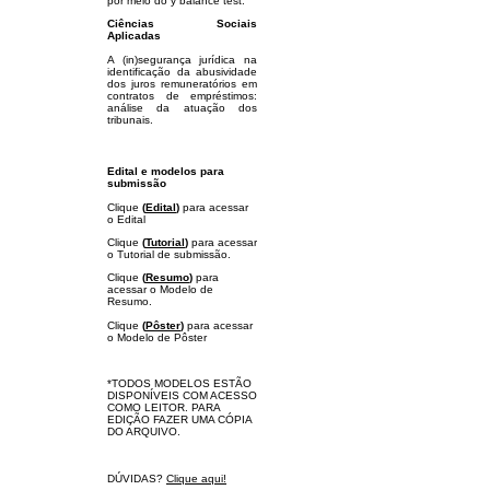
por meio do y balance test.
Ciências Sociais
Aplicadas
A (in)segurança jurídica na
identificação da abusividade
dos juros remuneratórios em
contratos de empréstimos:
análise da atuação dos
tribunais.
Edital e modelos para
submissão
Clique
(
Edital
)
para acessar
o Edital
Clique
(
Tutorial
)
para acessar
o Tutorial de submissão.
Clique
(
Resumo
)
para
acessar o Modelo de
Resumo.
Clique
(
Pôster
)
para acessar
o Modelo de Pôster
*TODOS MODELOS ESTÃO
DISPONÍVEIS COM ACESSO
COMO LEITOR. PARA
EDIÇÃO FAZER UMA CÓPIA
DO ARQUIVO.
DÚVIDAS?
Clique aqui!