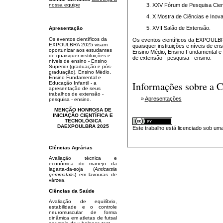
nossa equipe
XXV Fórum de Pesquisa Cient
X Mostra de Ciências e Inov
XVII Salão de Extensão.
Apresentação
Os eventos científicos da
Os eventos científicos da EXPOULBR
EXPOULBRA 2025 visam
quaisquer instituições e níveis de e
oportunizar aos estudantes
Ensino Médio, Ensino Fundamental e 
de quaisquer instituições e
de extensão - pesquisa - ensino.
níveis de ensino - Ensino
Superior (graduação e pós-
graduação), Ensino Médio,
Ensino Fundamental e
Informações sobre a C
Educação Infantil - a
apresentação de seus
trabalhos de extensão -
»
Apresentações
pesquisa - ensino.
MENÇÃO HONROSA DE
INICIAÇÃO CIENTÍFICA E
TECNOLÓGICA
DAEXPOULBRA 2025
Este trabalho está licenciado sob um
CIências Agrárias
Avaliação técnica e
econômica do manejo da
lagarta-da-soja (
Anticarsia
gemmatalis
) em lavouras de
várzea.
Ciências da Saúde
Avaliação de equilíbrio,
estabilidade e o controle
neuromuscular de forma
dinâmica em atletas de futsal