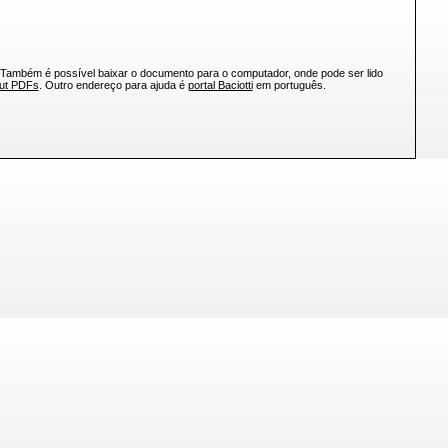
 Também é possível baixar o documento para o computador, onde pode ser lido
out PDFs
. Outro endereço para ajuda é
portal Baciotti
em português.