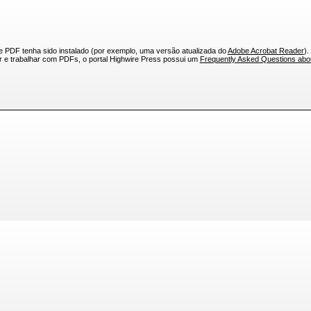
e PDF tenha sido instalado (por exemplo, uma versão atualizada do
Adobe Acrobat Reader
).
ar e trabalhar com PDFs, o portal Highwire Press possui um
Frequently Asked Questions ab