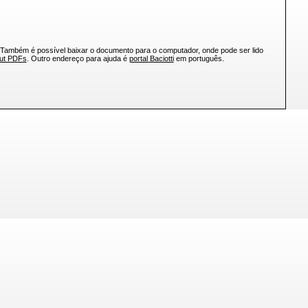
 Também é possível baixar o documento para o computador, onde pode ser lido
out PDFs
. Outro endereço para ajuda é
portal Baciotti
em português.