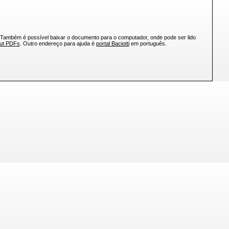
 Também é possível baixar o documento para o computador, onde pode ser lido
out PDFs
. Outro endereço para ajuda é
portal Baciotti
em português.