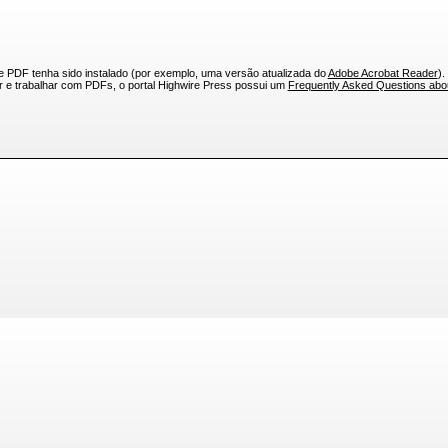
e PDF tenha sido instalado (por exemplo, uma versão atualizada do
Adobe Acrobat Reader
).
ar e trabalhar com PDFs, o portal Highwire Press possui um
Frequently Asked Questions ab