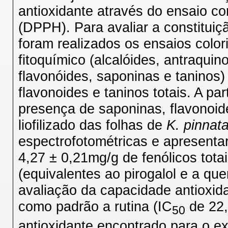
antioxidante através do ensaio com 
(DPPH). Para avaliar a constituiç
foram realizados os ensaios color
fitoquímico (alcalóides, antraquin
flavonóides, saponinas e taninos)
flavonoides e taninos totais. A par
presença de saponinas, flavonoid
liofilizado das folhas de
K.
pinnat
espectrofotométricas e apresentar
4,27 ± 0,21mg/g de fenólicos totai
(equivalentes ao pirogalol e a que
avaliação da capacidade antioxida
como padrão a rutina (IC
de 22,
50
antioxidante encontrado para o e