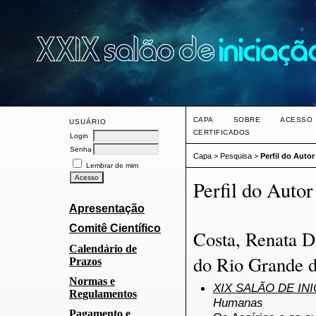
CAPA
SOBRE
ACESSO
USUÁRIO
CERTIFICADOS
Login
Senha
Capa
>
Pesquisa
>
Perfil do Autor
Lembrar de mim
Perfil do Autor
Apresentação
Comitê Científico
Costa, Renata Da
Calendário de
do Rio Grande d
Prazos
Normas e
XIX SALÃO DE IN
Regulamentos
Humanas
Pagamento e