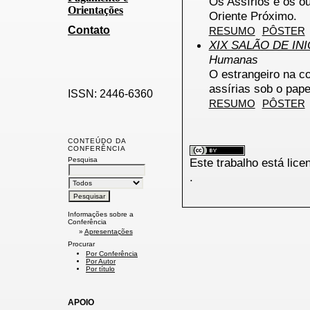
Os Assírios e os o
Orientações
Oriente Próximo.
Contato
RESUMO
PÔSTER
XIX SALÃO DE IN
Humanas
O estrangeiro na co
assírias sob o pape
ISSN: 2446-6360
RESUMO
PÔSTER
CONTEÚDO DA
CONFERÊNCIA
Pesquisa
Este trabalho está lic
.
Informações sobre a
Conferência
»
Apresentações
Procurar
Por Conferência
Por Autor
Por título
APOIO