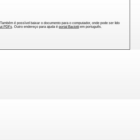
 Também é possível baixar o documento para o computador, onde pode ser lido
out PDFs
. Outro endereço para ajuda é
portal Baciotti
em português.