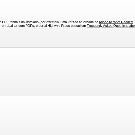
e PDF tenha sido instalado (por exemplo, uma versão atualizada do
Adobe Acrobat Reader
).
ar e trabalhar com PDFs, o portal Highwire Press possui um
Frequently Asked Questions ab