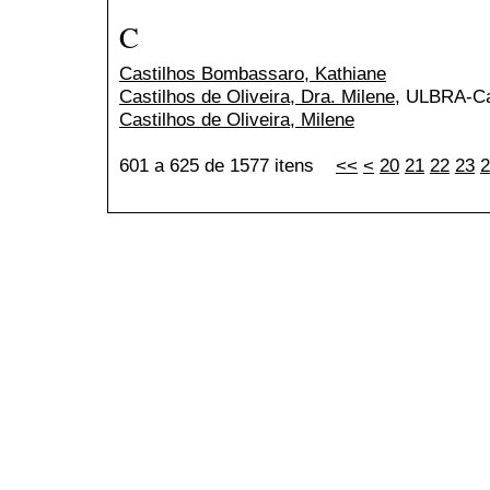
C
Castilhos Bombassaro, Kathiane
Castilhos de Oliveira, Dra. Milene
, ULBRA-C
Castilhos de Oliveira, Milene
601 a 625 de 1577 itens
<<
<
20
21
22
23
2