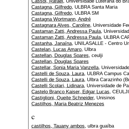
Cassol, Rafael
, Universidade Luterana do Bra
Castagna, Gilfredo
, ULBRA Santa Maria
Castagna, Gilfredo
, ULBRA SM
Castagna Wortmann, André
Castagnara Alves, Caroline
, Universidade Fe
Castaman Zatti, Andressa Paula
, Universida
Castaman Zatti, Andressa Paula
, ULBRA C
Castanha, Janaína
, UNILASALLE - Centro Uni
Castelan, Lucas Amaro
, Ulbra
Castellan, Douglas Soares
, ceulji
Castellan, Douglas Soares
Castellar, Sonia Maria Vanzella
, Universidad
Castelli de Souza, Laura
, ULBRA Campus Ca
Castelli de Souza, Laura
, Ulbra Carazinho (Br
Castelli Scolari, Lidinara
, Universidade de P
Castelo Branco Kaiser, Edgar Lucas
, CEULJ
Castiglioni, Queite Schneider
, Unisinos
Castilhos, Maria Beatriz Menezes
c
castilhos, Tauany ambos
, ulbra guaíba