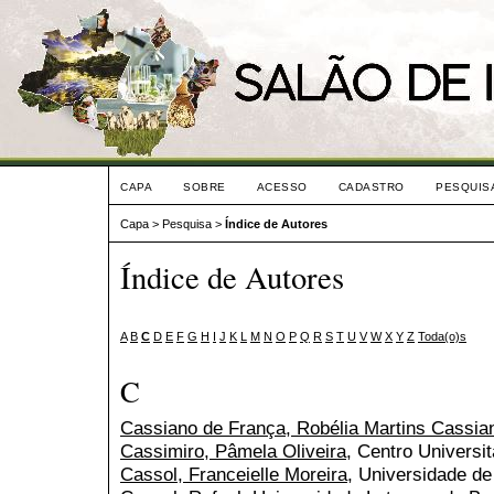
CAPA
SOBRE
ACESSO
CADASTRO
PESQUIS
Capa
>
Pesquisa
>
Índice de Autores
Índice de Autores
A
B
C
D
E
F
G
H
I
J
K
L
M
N
O
P
Q
R
S
T
U
V
W
X
Y
Z
Toda(o)s
C
Cassiano de França, Robélia Martins Cassia
Cassimiro, Pâmela Oliveira
, Centro Universit
Cassol, Franceielle Moreira
, Universidade d