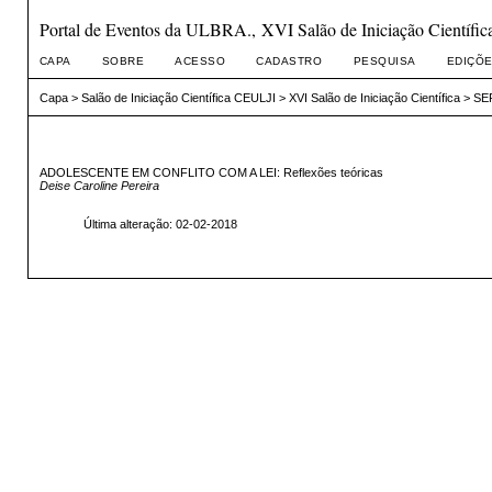
Portal de Eventos da ULBRA., XVI Salão de Iniciação Científic
CAPA
SOBRE
ACESSO
CADASTRO
PESQUISA
EDIÇÕE
Capa
>
Salão de Iniciação Científica CEULJI
>
XVI Salão de Iniciação Científica
>
SE
ADOLESCENTE EM CONFLITO COM A LEI: Reflexões teóricas
Deise Caroline Pereira
Última alteração: 02-02-2018