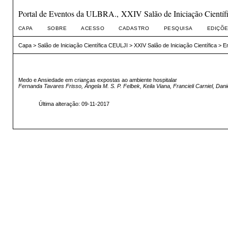
Portal de Eventos da ULBRA., XXIV Salão de Iniciação Científ
CAPA
SOBRE
ACESSO
CADASTRO
PESQUISA
EDIÇÕE
Capa
>
Salão de Iniciação Científica CEULJI
>
XXIV Salão de Iniciação Científica
>
E
Medo e Ansiedade em crianças expostas ao ambiente hospitalar
Fernanda Tavares Frisso, Ângela M. S. P. Felbek, Keila Viana, Francieli Carniel, Dani
Última alteração: 09-11-2017