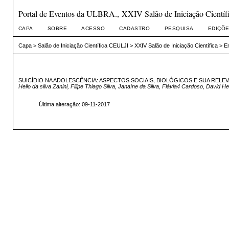
Portal de Eventos da ULBRA., XXIV Salão de Iniciação Científ
CAPA
SOBRE
ACESSO
CADASTRO
PESQUISA
EDIÇÕE
Capa
>
Salão de Iniciação Científica CEULJI
>
XXIV Salão de Iniciação Científica
>
E
SUICÍDIO NA ADOLESCÊNCIA: ASPECTOS SOCIAIS, BIOLÓGICOS E SUA RELEV
Helio da silva Zanini, Filipe Thiago Silva, Janaíne da Silva, Flávia4 Cardoso, David 
Última alteração: 09-11-2017