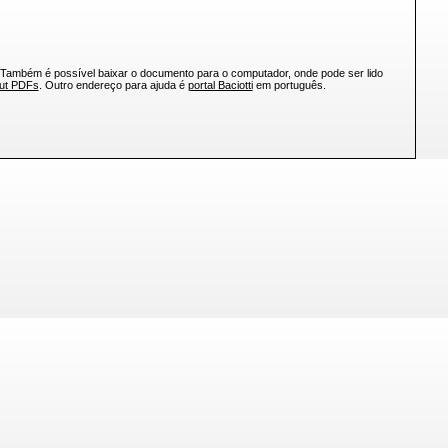
 Também é possível baixar o documento para o computador, onde pode ser lido
out PDFs
. Outro endereço para ajuda é
portal Baciotti
em português.