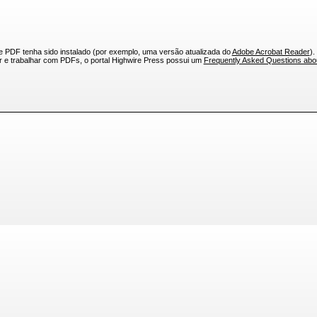
e PDF tenha sido instalado (por exemplo, uma versão atualizada do
Adobe Acrobat Reader
).
ar e trabalhar com PDFs, o portal Highwire Press possui um
Frequently Asked Questions ab