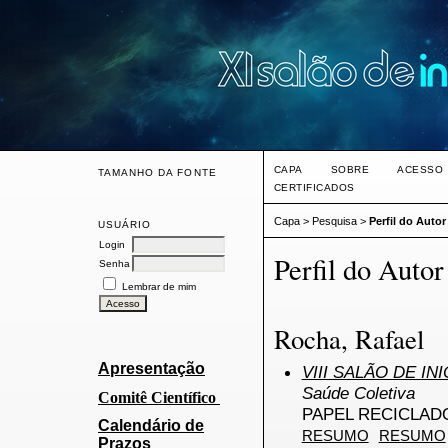
CAPA
SOBRE
ACESSO
TAMANHO DA FONTE
CERTIFICADOS
Capa
>
Pesquisa
>
Perfil do Autor
USUÁRIO
Login
Perfil do Autor
Senha
Lembrar de mim
Rocha, Rafael
Apresentação
VIII SALÃO DE IN
Saúde Coletiva
Comitê Cien
tífico
PAPEL RECICLAD
Calendário de
RESUMO
RESUMO
Prazos