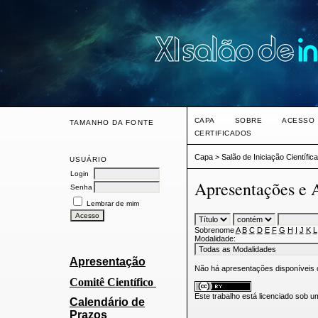
CAPA
SOBRE
ACESSO
TAMANHO DA FONTE
CERTIFICADOS
Capa
>
Salão de Iniciação Científic
USUÁRIO
Login
Apresentações e 
Senha
Lembrar de mim
Sobrenome
A
B
C
D
E
F
G
H
I
J
K
L
Modalidade:
Apresentação
Não há apresentações disponíveis
Comitê Cien
tífico
Este trabalho está licenciado sob 
Calendário de
Prazos