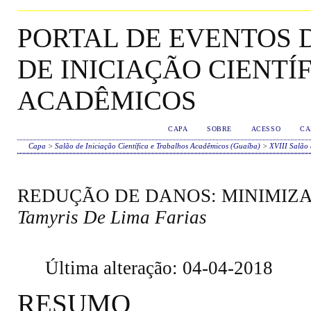
PORTAL DE EVENTOS D
DE INICIAÇÃO CIENTÍ
ACADÊMICOS
CAPA
SOBRE
ACESSO
CA
Capa
>
Salão de Iniciação Científica e Trabalhos Acadêmicos (Guaíba)
>
XVIII Salão 
REDUÇÃO DE DANOS: MINIMIZ
Tamyris De Lima Farias
Última alteração: 04-04-2018
RESUMO