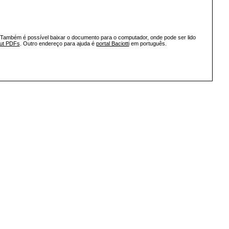
 Também é possível baixar o documento para o computador, onde pode ser lido
out PDFs
. Outro endereço para ajuda é
portal Baciotti
em português.