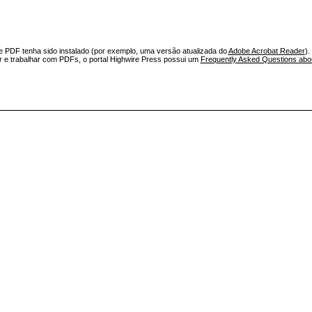
e PDF tenha sido instalado (por exemplo, uma versão atualizada do
Adobe Acrobat Reader
).
ar e trabalhar com PDFs, o portal Highwire Press possui um
Frequently Asked Questions ab