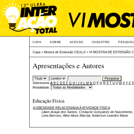
CAPA
SOBRE
ACESSO
CADASTRO
PESQUIS
Capa
>
Mostra de Extensão CEULJI
>
VI MOSTRA DE EXTENSÃO C
Apresentações e Autores
Sobrenome
A
B
C
D
E
F
G
H
I
J
K
L
M
N
O
P
Q
R
S
T
U
V
W
X
Y
Z
T
Modalidade:
Educação Física
A OBESIDADE RELACIONADA À ATIVIDADE FÍSICA
Liliam Araujo dos Santos, Crislayne Gonçalves do Nascimento, 
Lima Barroso, Aline Alves Marcial, Anderson Leandro Maria