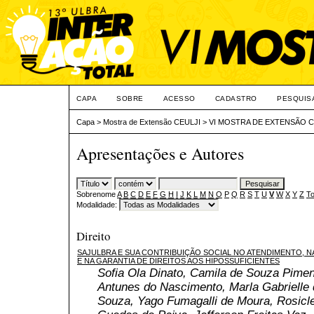
CAPA
SOBRE
ACESSO
CADASTRO
PESQUIS
Capa
>
Mostra de Extensão CEULJI
>
VI MOSTRA DE EXTENSÃO C
Apresentações e Autores
Sobrenome
A
B
C
D
E
F
G
H
I
J
K
L
M
N
O
P
Q
R
S
T
U
V
W
X
Y
Z
To
Modalidade:
Direito
SAJULBRA E SUA CONTRIBUIÇÃO SOCIAL NO ATENDIMENTO, 
E NA GARANTIA DE DIREITOS AOS HIPOSSUFICIENTES
Sofia Ola Dinato, Camila de Souza Pimen
Antunes do Nascimento, Marla Gabrielle
Souza, Yago Fumagalli de Moura, Rosicl