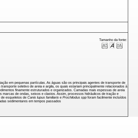
Tamanho da fonte:
ação em pequenas partículas. As águas são os principais agentes de transporte de
transporte seletivo de areia e argila, os quais estariam principalmente relacionados à
 sedimentos finamente estruturados e organizados. Camadas mais espessas de areia
s marcas de ondas, seixos e clastos. Assim, processos hidráulicos de tração e
s de esqueletos de
Canis lupus familiaris
e
Prochilodus spp
foram facilmente incluídos
camadas sedimentares em tempos passados