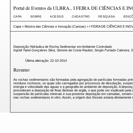
Portal de Eventos da ULBRA., I FEIRA DE CIÊNCIAS E 
CAPA
SOBRE
ACESSO
CADASTRO
PESQUISA
EDIÇ
Capa
>
Mostra das Ciências e Inovação (Canoas)
>
I FEIRA DE CIÊNCIAS E IN
Deposição Hidráulica de Rocha Sedimentar em Ambiente Controlado
Ingridi Tainá Gonçalves Silva, Simone da Costa Rauber, Sergio Furtado Cabreira, 
Última alteração: 22-10-2014
Resumo
As rochas sedimentares são formadas pela agregação de partículas formadas prin
resíduos rochosos, os quais são carregados por processos de dissolução, suspen
energia e velocidade das águas e a geografia do ambiente de deposição. A deposi
precederam a deposição de finas lâminas de argila, o que pode ser explicado pela
suspensão de partículas minerais e sua posterior deposição em camadas, seriam 
nas rochas sedimentares
in vitro
. Assim, a origem dos fósseis estaria diretament