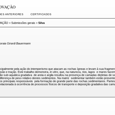
INOVAÇÃO
ÕES ANTERIORES
CERTIFICADOS
OVAÇÃO
>
Submissões gerais
>
Silva
Soraia Girardi Bauermann
cipalmente pela ação do intemperismo que atacam as rochas ígneas e levam à sua fragment
são e tração. Este trabalho demonstra,
in vitro
, que, na natureza, rios, lagos e mares fazem 
ção sub-aquática gradativa de areia e argila resultou na presença de camadas distintas de
 diferença de peso relativo destes sedimentos. Na matriz sedimentar também estão presente
os principais responsáveis pela formação de grande parte das rochas sedimentares. Parte
e relacionada à ocorrência de processos físicos de transporte e deposição gradativa das 