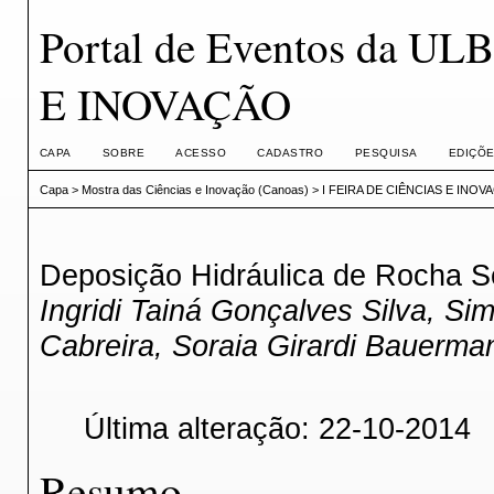
Portal de Eventos da U
E INOVAÇÃO
CAPA
SOBRE
ACESSO
CADASTRO
PESQUISA
EDIÇÕE
Capa
>
Mostra das Ciências e Inovação (Canoas)
>
I FEIRA DE CIÊNCIAS E INOV
Deposição Hidráulica de Rocha S
Ingridi Tainá Gonçalves Silva, S
Cabreira, Soraia Girardi Bauerma
Última alteração: 22-10-2014
Resumo