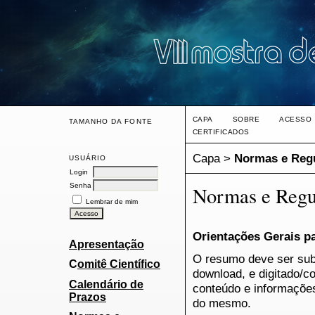
CAPA
SOBRE
ACESSO
TAMANHO DA FONTE
CERTIFICADOS
Capa
>
Normas e Reg
USUÁRIO
Login
Senha
Normas e Regu
Lembrar de mim
Orientações Gerais p
Apresentação
O resumo deve ser sub
C
omitê Científico
download, e digitado/
Calendário de
conteúdo e informações
Prazos
do mesmo.