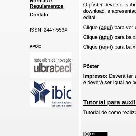
Normas e
O pôster deve ser sub
Regulamentos
download, e apresentad
Contato
edital.
Clique
(
aqui
)
para ver o
ISSN: 2447-553X
Clique
(
aqui
)
para bai
Clique
(
aqui
)
para baix
APOIO
Pôster
Impresso:
Deverá ter 
e deverá ser igual ao p
Tutorial para auxíl
Tutorial de como reali